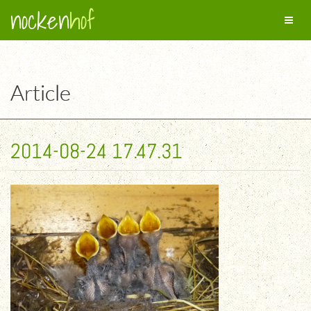
nocken
hof
Toggl
naviga
Article
2014-08-24 17.47.31