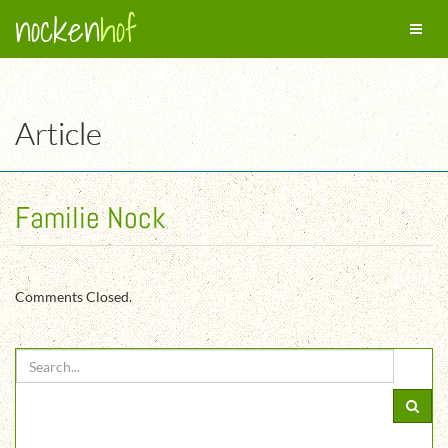
nocken
hof
Toggl
naviga
Article
Familie Nock
Comments Closed.