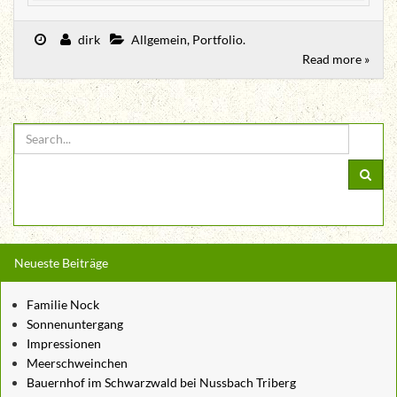
dirk
Allgemein
,
Portfolio
.
Read more »
Neueste Beiträge
Familie Nock
Sonnenuntergang
Impressionen
Meerschweinchen
Bauernhof im Schwarzwald bei Nussbach Triberg