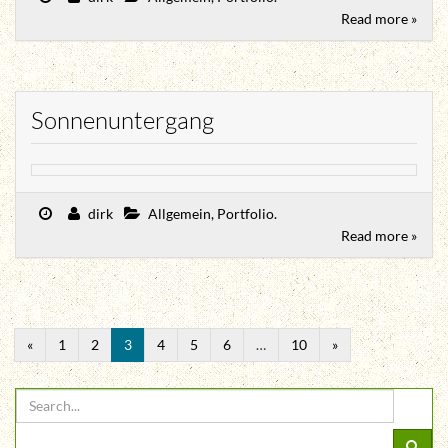
Read more »
Sonnenuntergang
dirk
Allgemein
,
Portfolio
.
Read more »
«
1
2
3
4
5
6
…
10
»