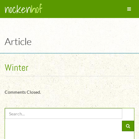
nocken
hof
Toggl
naviga
Article
Winter
Comments Closed.