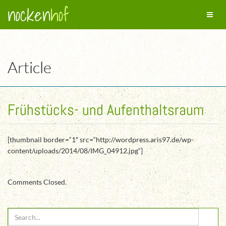
nocken
hof
Toggl
naviga
Article
Frühstücks- und Aufenthaltsraum
[thumbnail border=“1″ src=“http://wordpress.aris97.de/wp-
content/uploads/2014/08/IMG_04912.jpg“]
Comments Closed.