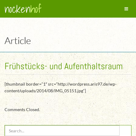
nocken
hof
Toggl
naviga
Article
Frühstücks- und Aufenthaltsraum
[thumbnail border=“1″ src=“http://wordpress.aris97.de/wp-
content/uploads/2014/08/IMG_05151.jpg“]
Comments Closed.