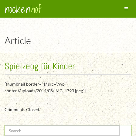
nocken
hof
Toggl
naviga
Article
Spielzeug für Kinder
[thumbnail border=“1″ src=“/wp-
content/uploads/2014/08/IMG_4793.jpeg“]
Comments Closed.